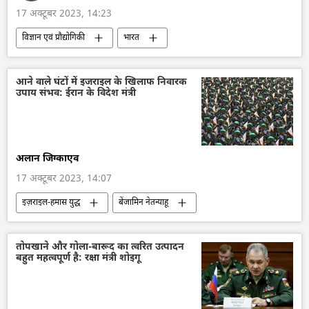
17 अक्टूबर 2023, 14:23
विज्ञान एवं प्रौद्योगिकी
भारत
भारत का विकास
भारत सरकार
आत्मनिर्भर भारत
चेन्नई
तमिलनाडु
आने वाले घंटों में इजराइल के खिलाफ निवारक
उपाय संभव: ईरान के विदेश मंत्री
रॉकेट प्रक्षेपण
अंतरिक्ष
अंतरिक्ष उद्योग
अंतरिक्ष अनुसंधान
इसरो
विज्ञान एवं प्रौद्योगिकी
तकनीकी विकास
अलान जिग्काएव
17 अक्टूबर 2023, 14:07
इज़राइल-हमास युद्ध
बेंजामिन नेतन्याहू
गाज़ा पट्टी
फिलिस्तीन
इज़राइल रक्षा सेना
हमास
इज़राइल
ईरान
तोपखाने और गोला-बारूद का त्वरित उत्पादन
बहुत महत्वपूर्ण है: रक्षा मंत्री शोइगू
आतंकी हमले
आतंकवाद
सीमा विवाद
विवाद