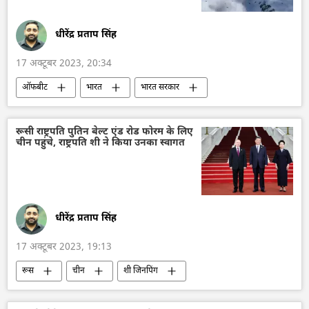
धीरेंद्र प्रताप सिंह
17 अक्टूबर 2023, 20:34
ऑफबीट
भारत
भारत सरकार
मणिपुर
पर्यावरण
पर्यावरणवाद
वन्य जीव
भारतीय वन सेवा (IFS)
जानवर
रूसी राष्ट्रपति पुतिन बेल्ट एंड रोड फोरम के लिए
चीन पहुंचे, राष्ट्रपति शी ने किया उनका स्वागत
प्रकृति संरक्षण
जानवर संरक्षण
धीरेंद्र प्रताप सिंह
17 अक्टूबर 2023, 19:13
रूस
चीन
शी जिनपिंग
व्लादिमीर पुतिन
सर्गे लवरोव