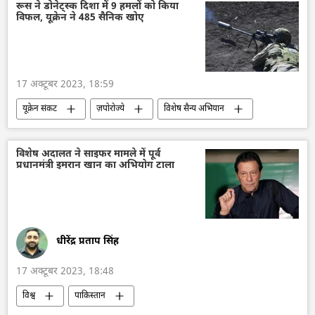
रूसी विदेश मंत्रालय
विदेश मंत्रालय
रूस ने डोनेट्स्क दिशा में 9 हमलों को किया
विफल, यूक्रेन ने 485 सैनिक खोए
एंटोनियो गुटेरेस
संयुक्त राष्ट्र
संयुक्त राष्ट्र महासचिव
विश्व
17 अक्टूबर 2023, 18:59
यूक्रेन संकट
ज़पोरोज्ये
विशेष सैन्य अभियान
रूसी सैन्य तकनीक
रूसी सेना
रूस
यूक्रेन का जवाबी हमला
यूक्रेन
विशेष अदालत ने साइफर मामले में पूर्व
प्रधानमंत्री इमरान खान का अभियोग टाला
यूक्रेन सशस्त्र बल
डोनेट्स्क पीपुल्स रिपब्लिक
डोनबास
रक्षा मंत्रालय (MoD)
धीरेंद्र प्रताप सिंह
17 अक्टूबर 2023, 18:48
विश्व
पाकिस्तान