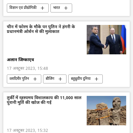
विज्ञान एवं प्रौद्योगिकी
भारत
भारत का विकास
आत्मनिर्भर भारत
इसरो
विज्ञान एवं प्रौद्योगिकी
तकनीकी विकास
चीन में फोरम के मौके पर पुतिन ने हंगरी के
प्रधानमंत्री ओर्बन से की मुलाकात
अंतरिक्ष
अंतरिक्ष उद्योग
अंतरिक्ष अनुसंधान
अलान जिग्काएव
17 अक्टूबर 2023, 15:48
व्लादिमीर पुतिन
बीजिंग
बहुध्रुवीय दुनिया
यूरोपीय संघ
यूरोप
द्विपक्षीय रिश्ते
द्विपक्षीय व्यापार
रोसाटॉम
विश्व
तुर्की में रहस्यमय विशालकाय की 11,000 साल
पुरानी मूर्ति की खोज की गई
हंगरी
17 अक्टूबर 2023, 15:32