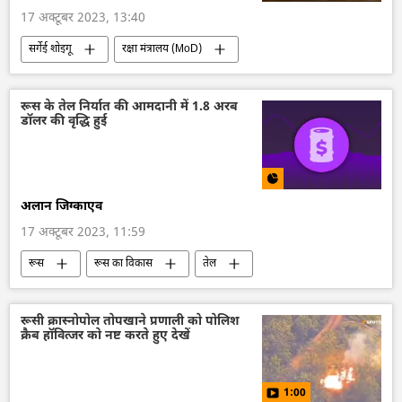
17 अक्टूबर 2023, 13:40
सर्गेई शोइगू
रक्षा मंत्रालय (MoD)
रूसी सैन्य तकनीक
रूसी सेना
विशेष सैन्य अभियान
सैन्य तकनीक
रूस के तेल निर्यात की आमदानी में 1.8 अरब
डॉलर की वृद्धि हुई
सैन्य प्रौद्योगिकी
सैन्य सहायता
रूस की खबरें
अलान जिग्काएव
17 अक्टूबर 2023, 11:59
रूस
रूस का विकास
तेल
रूसी तेल पर मूल्य सीमा
तेल उत्पादन
तेल का आयात
ऊर्जा क्षेत्र
द्विपक्षीय रिश्ते
रूसी क्रास्नोपोल तोपखाने प्रणाली को पोलिश
क्रैब हॉवित्जर को नष्ट करते हुए देखें
द्विपक्षीय व्यापार
वैश्विक आर्थिक स्थिरता
रूस की खबरें
1:00