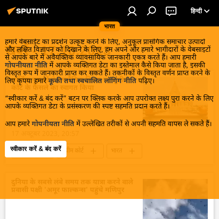
हिन्दी
भारत
हमारे वेबसाईट का प्रदर्शन उत्कृष्ट करने के लिए, अनुकूल प्रासंगिक समाचार उत्पादों
खबरें - 17.10.2023
और लक्षित विज्ञापन को दिखाने के लिए, हम अपने और हमारे भागीदारों के वेबसाइटों
से आपके बारे में अवैयक्तिक व्यावसायिक जानकारी एकत्र करते हैं। आप हमारी
गोपनीयता नीति
में आपके व्यक्तिगत डेटा का इस्तेमाल कैसे किया जाता है, इसकी
विस्तृत रूप में जानकारी प्राप्त कर सकते हैं। तकनीकों के विस्तृत वर्णन प्राप्त करने के
धार्मिक गुरुओं ने समलैंगिक विवाह पर सुप्रीम
लिए कृपया हमारे
कूकी तथा स्वचालित लॉगिंग नीति
पढ़िए।
कोर्ट के फैसले का स्वागत किया
“स्वीकार करें & बंद करें” बटन पर क्लिक करके आप उपरोक्त लक्ष्य पुरा करने के लिए
आपके व्यक्तिगत डेटा के प्रसंस्करण की स्पष्ट सहमति प्रदान करते हैं।
आप हमारे
गोपनीयता नीति
में उल्लेखित तरीकों से अपनी सहमति वापस ले सकते हैं।
17 अक्टूबर 2023, 20:57
स्वीकार करें & बंद करें
राजनीति
सुप्रीम कोर्ट
भारत
भारत सरकार
समलैंगिक विवाह
ईसाई धर्म
हिन्दू
मुस्लिम
विवाह
दुनिया के सबसे लंबे समय तक यात्रा करने वाले
प्रवासी पक्षी 'अमूर फाल्कन्स' पहुंचे मणिपुर