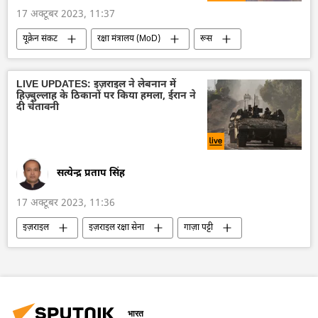
17 अक्टूबर 2023, 11:37
यूक्रेन संकट
रक्षा मंत्रालय (MoD)
रूस
विशेष सैन्य अभियान
रूसी सेना
रूसी सैन्य तकनीक
सैन्य तकनीक
LIVE UPDATES: इज़राइल ने लेबनान में
हिज़्बुल्लाह के ठिकानों पर किया हमला, ईरान ने
सैन्य प्रौद्योगिकी
सैन्य सहायता
दी चेतावनी
यूक्रेन का जवाबी हमला
यूक्रेन
यूक्रेन सशस्त्र बल
पोलैंड
सत्येन्द्र प्रताप सिंह
17 अक्टूबर 2023, 11:36
इज़राइल
इज़राइल रक्षा सेना
गाज़ा पट्टी
बेंजामिन नेतन्याहू
व्लादिमीर पुतिन
रूस
ईरान
संयुक्त राष्ट्र
हमास
अमेरिका
सीमा विवाद
विवाद
फिलिस्तीन
इज़राइल-हमास युद्ध
भारत