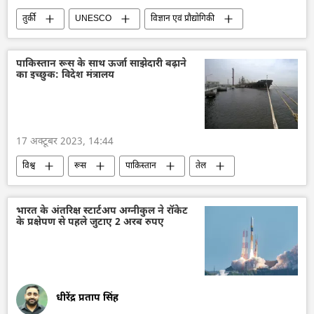
तुर्की
UNESCO
विज्ञान एवं प्रौद्योगिकी
ऑफबीट
संस्कृति संरक्षण
डेटा विज्ञान
अमेरिका
पाकिस्तान रूस के साथ ऊर्जा साझेदारी बढ़ाने
का इच्छुक: विदेश मंत्रालय
17 अक्टूबर 2023, 14:44
विश्व
रूस
पाकिस्तान
तेल
तेल का आयात
रूसी तेल पर मूल्य सीमा
निर्यात
ऊर्जा क्षेत्र
इस्लामाबाद
भारत के अंतरिक्ष स्टार्टअप अग्नीकुल ने रॉकेट
के प्रक्षेपण से पहले जुटाए 2 अरब रुपए
द्विपक्षीय रिश्ते
द्विपक्षीय व्यापार
धीरेंद्र प्रताप सिंह