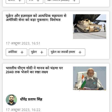
रक्षा-पंक्ति
वायु रक्षा
मानव रहित वाहन
ड्रोन
राष्ट्रीय सुरक्षा
आत्मरक्षा
यूक्रेन और इज़राइल को अत्यधिक सहायता से
अमेरिकी सेना को बड़ा नुकसान: विशेषज्ञ
विशेष सैन्य अभियान
रक्षा उत्पादों का निर्यात
यूक्रेन का जवाबी हमला
17 अक्टूबर 2023, 16:51
अमेरिका
यूक्रेन
यूक्रेन का जवाबी हमला
विशेष सैन्य अभियान
सैन्य तकनीक
सैन्य सहायता
सैन्य तकनीकी सहयोग
भारतीय पीएम मोदी ने मानव को चंद्रमा पर
2040 तक भेजने का रखा लक्ष्य
हथियारों की आपूर्ति
इज़राइल
अफगानिस्तान
नाटो
Sputnik मान्यता
सैनिक सहायता
धीरेंद्र प्रताप सिंह
17 अक्टूबर 2023, 16:22