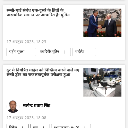
पाकिस्तान तहरीक-ए-इंसाफ (पीटीआई)
इमरान ख़ान
इमरान खान की गिरफ्तारी
इस्लामाबाद
रूसी-थाई संबंध एक-दूसरे के हितों के
पारस्परिक सम्मान पर आधारित हैं: पुतिन
तोशाखाना मामला
दक्षिण एशिया
विवाद
17 अक्टूबर 2023, 18:23
राष्ट्रीय सुरक्षा
व्लादिमीर पुतिन
थाईलैंड
रूस
द्विपक्षीय रिश्ते
द्विपक्षीय व्यापार
पर्यटन
समुद्री पर्यटन
दूर से नियंत्रित माइंस को निष्क्रिय करने वाले नए
रूसी ड्रोन का सफलतापूर्वक परीक्षण हुआ
रूसी संघीय सुरक्षा सेवा (एफएसबी)
विश्व
सत्येन्द्र प्रताप सिंह
17 अक्टूबर 2023, 18:08
डिफेंस
रूस
रक्षा मंत्रालय (MoD)